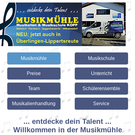
Musikmühle
Musikschule
Preise
Unterricht
Team
Schülerensemble
Musikalienhandlung
Service
... entdecke dein Talent ...
Willkommen in der Musikmühle